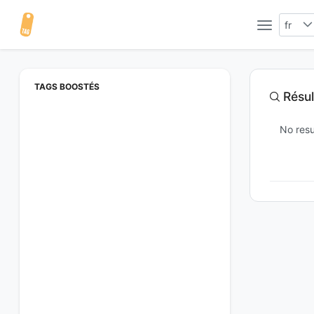
fr
TAGS BOOSTÉS
Résul
No resu