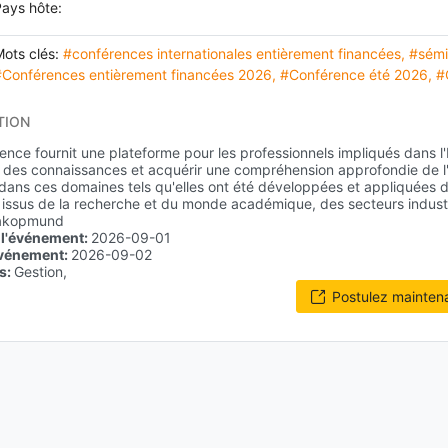
ays hôte:
ots clés:
#conférences internationales entièrement financées
,
#sémi
#Conférences entièrement financées 2026
,
#Conférence été 2026
,
#
TION
ence fournit une plateforme pour les professionnels impliqués dans l'
des connaissances et acquérir une compréhension approfondie de l'é
 dans ces domaines tels qu'elles ont été développées et appliquées da
 issus de la recherche et du monde académique, des secteurs industr
akopmund
 l'événement:
2026-09-01
'événement:
2026-09-02
s:
Gestion,
Postulez mainten