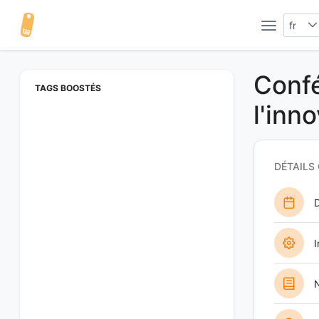
fr
Confé
TAGS BOOSTÉS
l'inn
DÉTAILS
D
I