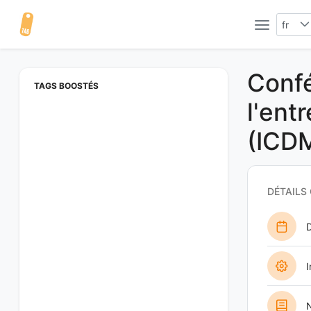
fr
Confé
TAGS BOOSTÉS
l'ent
(ICD
DÉTAILS
D
I