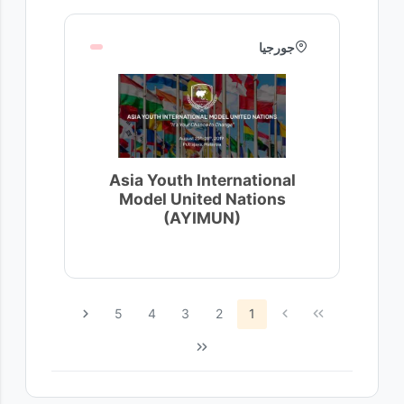
جورجيا
Asia Youth International
Model United Nations
(AYIMUN)
5
4
3
2
1